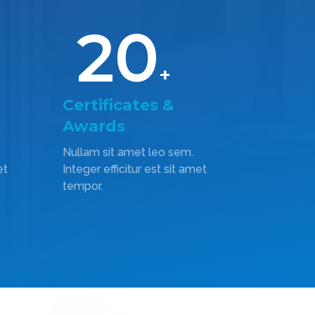
20
+
Certificates &
Awards
Nullam sit amet leo sem.
et
Integer efficitur est sit amet
tempor.