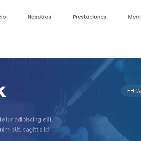
cio
Nosotros
Prestaciones
Memb
k
FH Ca
tur adipiscing elit.
m elit, sagittis id