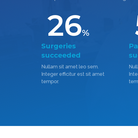
26
%
Surgeries
Pa
succeeded
su
Nullam sit amet leo sem.
Nul
Integer efficitur est sit amet
Inte
tempor.
tem