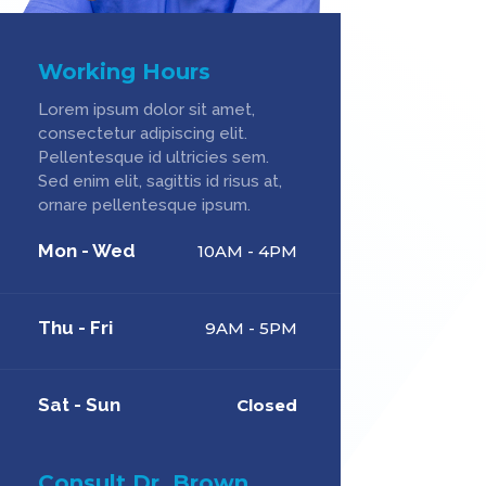
Working Hours
Lorem ipsum dolor sit amet,
consectetur adipiscing elit.
Pellentesque id ultricies sem.
Sed enim elit, sagittis id risus at,
ornare pellentesque ipsum.
Mon - Wed
10AM - 4PM
Thu - Fri
9AM - 5PM
Sat - Sun
Closed
Consult Dr. Brown