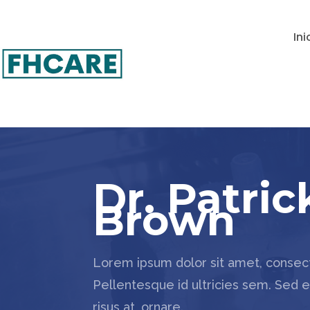
Ini
Dr. Patric
Brown
Lorem ipsum dolor sit amet, consecte
Pellentesque id ultricies sem. Sed eni
risus at, ornare.