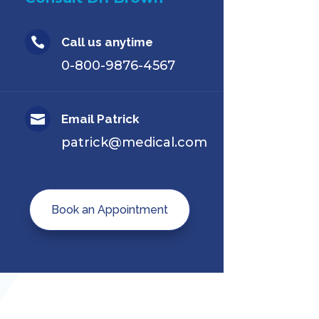

Call us anytime
0-800-9876-4567

Email Patrick
patrick@medical.com
Book an Appointment